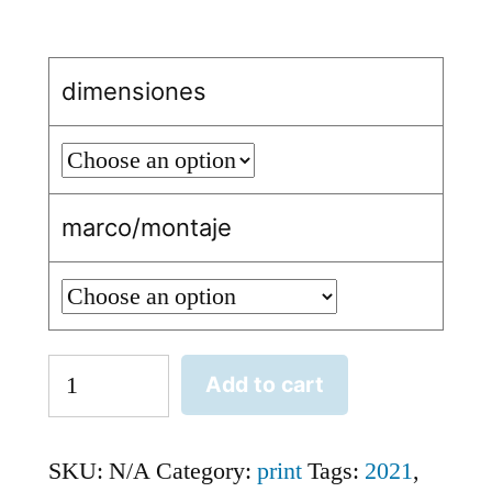
dimensiones
marco/montaje
oldsmobile
Add to cart
88,
detalle
SKU:
N/A
Category:
print
Tags:
2021
,