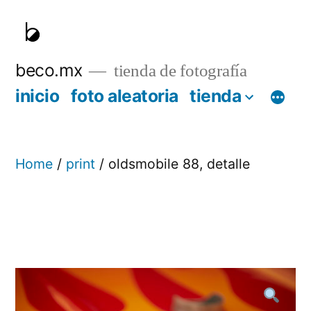
Skip
to
content
beco.mx
tienda de fotografía
inicio
foto aleatoria
tienda
Home
/
print
/ oldsmobile 88, detalle