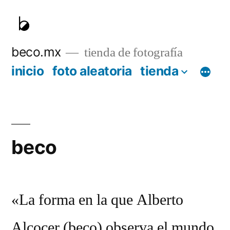
Skip
to
content
beco.mx
tienda de fotografía
inicio
foto aleatoria
tienda
beco
«La forma en la que Alberto
Alcocer (beco) observa el mundo