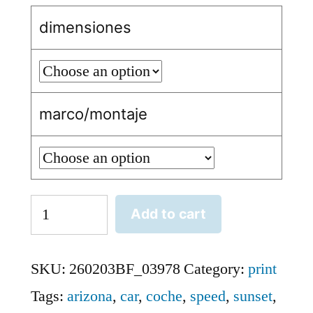
dimensiones
marco/montaje
Monument
Add to cart
Valley
1
SKU:
260203BF_03978
Category:
print
quantity
Tags:
arizona
,
car
,
coche
,
speed
,
sunset
,