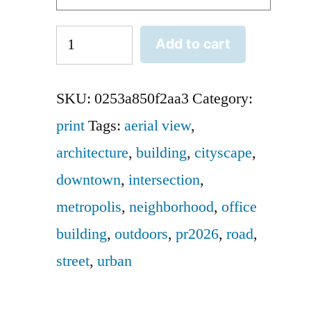
Bogotá
Add to cart
Desde
Arriba
SKU:
0253a850f2aa3
Category:
quantity
print
Tags:
aerial view
,
architecture
,
building
,
cityscape
,
downtown
,
intersection
,
metropolis
,
neighborhood
,
office
building
,
outdoors
,
pr2026
,
road
,
street
,
urban