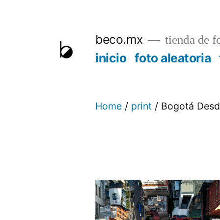
Skip
to
beco.mx
tienda de f
content
inicio
foto aleatoria
Home
/
print
/ Bogotá Desd