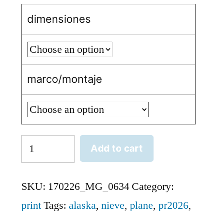
dimensiones
marco/montaje
Air
Add to cart
Arctic
quantity
SKU:
170226_MG_0634
Category:
print
Tags:
alaska
,
nieve
,
plane
,
pr2026
,